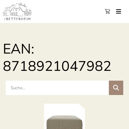
EAN:
8718921047982