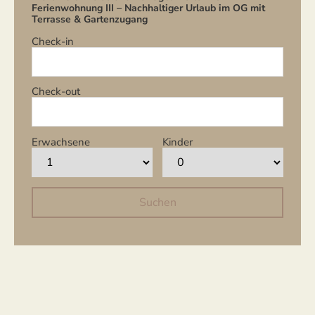
Ferienwohnung III – Nachhaltiger Urlaub im OG mit
Terrasse & Gartenzugang
Check-in
Check-out
Erwachsene
Kinder