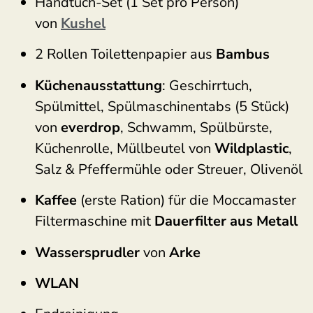
Handtuch-Set (1 Set pro Person)
von
Kushel
2 Rollen Toilettenpapier aus
Bambus
Küchenausstattung
: Geschirrtuch,
Spülmittel, Spülmaschinentabs (5 Stück)
von
everdrop
, Schwamm, Spülbürste,
Küchenrolle, Müllbeutel von
Wildplastic
,
Salz & Pfeffermühle oder Streuer, Olivenöl
Kaffee
(erste Ration) für die Moccamaster
Filtermaschine mit
Dauerfilter aus Metall
Wassersprudler
von
Arke
WLAN