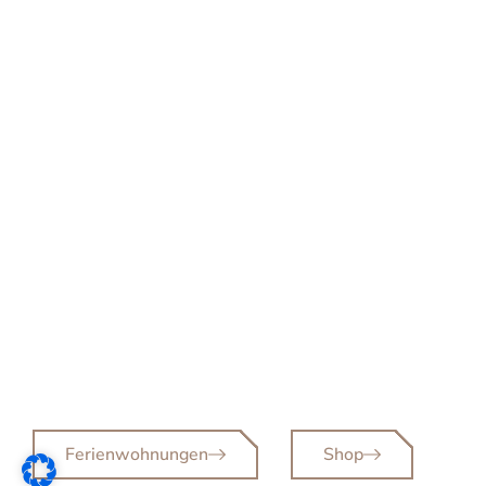
THE
BETTERHEIM
Nachhaltige Ferien & umweltbewusstes
Interior
in Kittlitz beim Schaalsee
Ferienwohnungen
Shop