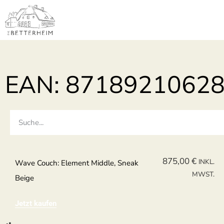
EAN: 8718921062
875,00
€
INKL.
Wave Couch: Element Middle, Sneak
MWST.
Beige
Jetzt kaufen