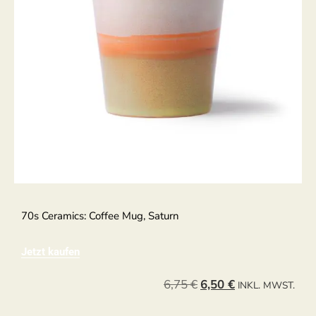
70s Ceramics: Coffee Mug, Saturn
Jetzt kaufen
6,75
€
6,50
€
INKL. MWST.