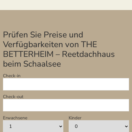
Prüfen Sie Preise und
Verfügbarkeiten von THE
BETTERHEIM – Reetdachhaus
beim Schaalsee
Check-in
Check-out
Erwachsene
Kinder