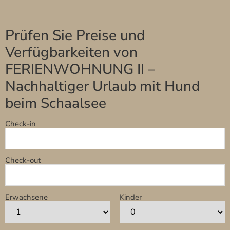
Prüfen Sie Preise und
Verfügbarkeiten von
FERIENWOHNUNG II –
Nachhaltiger Urlaub mit Hund
beim Schaalsee
Check-in
Check-out
Erwachsene
Kinder