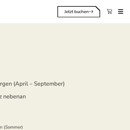
Jetzt buchen
gen (April – September)
z nebenan
en (Sommer)