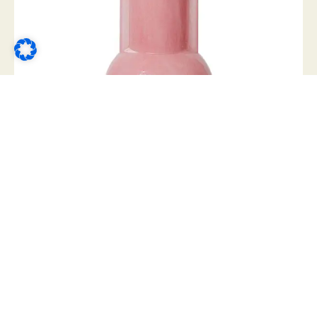
Glass Vase Flamingo Pink
Jetzt kaufen
34,95
€
18,00
€
INKL. MWST.