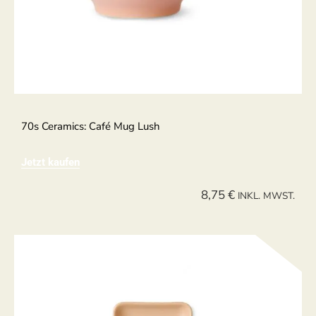
70s Ceramics: Café Mug Lush
Jetzt kaufen
8,75
€
INKL. MWST.